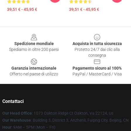
39,51 € - 45,95 €
39,51 € - 45,95 €
Footer
Spedizione mondiale
Acquista in tutta sicurezza
Spediamo in oltre 200 paesi
Protetto 24/7 dai clic alla
consegna
Garanzia internazionale
Pagamento sicuro al 100%
Offerto nel paese di utilizzo
PayPal / MasterCard / Visa
Contattaci
Our Head Office
: 1073 Oakton Ridge Ct Oakton, Va 22124, Us
Our Warehouse
: Building 3, District 3, Anzhenli, Fuqing City, Beijing, CN
Hour
: 9AM – 5PM (Mon – Fri)