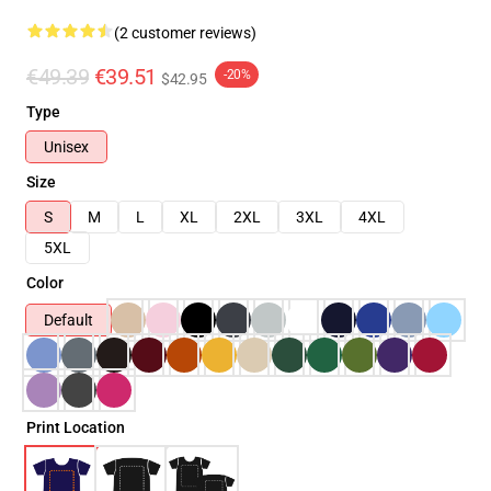
(2 customer reviews)
€49.39
€39.51
-20%
$42.95
Type
Unisex
Size
S
M
L
XL
2XL
3XL
4XL
5XL
Color
Default
Print Location