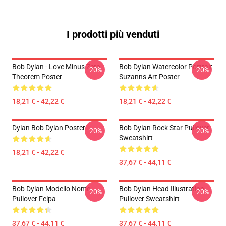
I prodotti più venduti
Bob Dylan - Love Minus Zero
Bob Dylan Watercolor Portrait
-20%
-20%
Theorem Poster
Suzanns Art Poster
18,21 € - 42,22 €
18,21 € - 42,22 €
Dylan Bob Dylan Poster
Bob Dylan Rock Star Pullover
-20%
-20%
Sweatshirt
18,21 € - 42,22 €
37,67 € - 44,11 €
Bob Dylan Modello Nome
Bob Dylan Head Illustration
-20%
-20%
Pullover Felpa
Pullover Sweatshirt
37,67 € - 44,11 €
37,67 € - 44,11 €