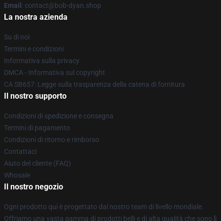
Email
: contact@bob-dyan.shop
La nostra azienda
Su di noi
Termini e condizioni
Informativa sulla privacy
DMCA - Informativa sul copyright
CA SB657: Legge sulla trasparenza della catena di fornitura
Il nostro supporto
Condizioni di spedizione e consegna
Termini di pagamento
Condizioni di ritorno e rimborso
Contattaci
Aiuto del cliente (FAQ)
Whosale
Il nostro negozio
Ogni prodotto qui è progettato dal nostro team di livello mondiale.
Offriamo una vasta gamma di prodotti belli e di alta qualità che sono lì