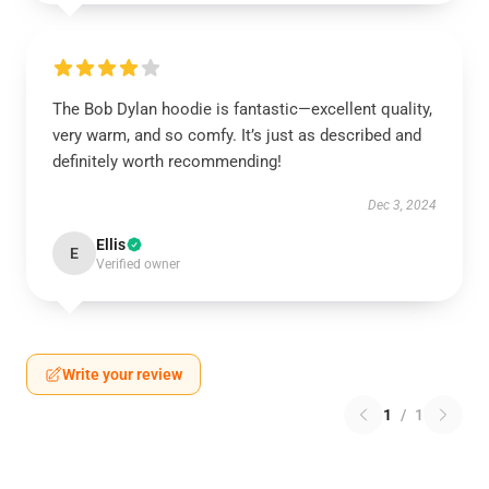
The Bob Dylan hoodie is fantastic—excellent quality,
very warm, and so comfy. It’s just as described and
definitely worth recommending!
Dec 3, 2024
Ellis
E
Verified owner
Write your review
1
/
1