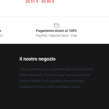
39,51 € - 45,95 €
e
Pagamento sicuro al 100%
zo
PayPal / MasterCard / Visa
Il nostro negozio
Ogni prodotto qui è progettato dal nostro team di
livello mondiale. Offriamo una vasta gamma di
prodotti belli e di alta qualità che sono lì per
migliorare il vostro stile quotidiano unico.