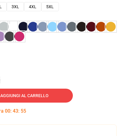
L
3XL
4XL
5XL
e
AGGIUNGI AL CARRELLO
tra
00
:
43
:
54