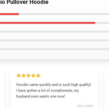
io Pullover Hoodie
Hoodie came quickly and is such high quality!
I have gotten a lot of compliments, my
husband even wants one now!
Dec 2, 2024