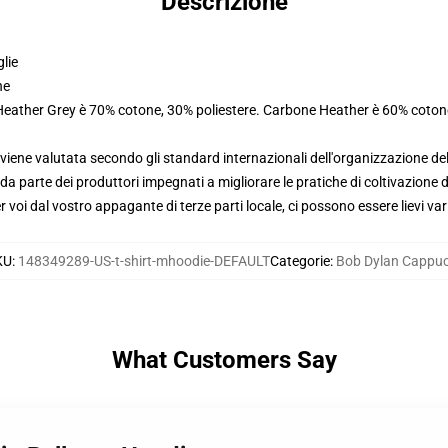
Descrizione
glie
ne
 Heather Grey è 70% cotone, 30% poliestere. Carbone Heather è 60% coton
viene valutata secondo gli standard internazionali dell'organizzazione de
 parte dei produttori impegnati a migliorare le pratiche di coltivazione de
voi dal vostro appagante di terze parti locale, ci possono essere lievi var
KU
:
148349289-US-t-shirt-mhoodie-DEFAULT
Categorie
:
Bob Dylan Cappuc
What Customers Say