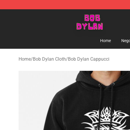
Bob Dylan Store - Official Bob Dylan Merchandise Sho
Home
Nego
Home
/
Bob Dylan Cloth
/
Bob Dylan Cappucci