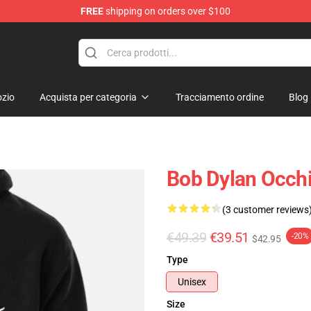
FREE
shipping on orders over $100
p
zio
Acquista per categoria
Tracciamento ordine
Blog
Bob Dylan Occhi
(3 customer reviews
€49.39
€39.51
-20%
$42.95
Type
Unisex
Size