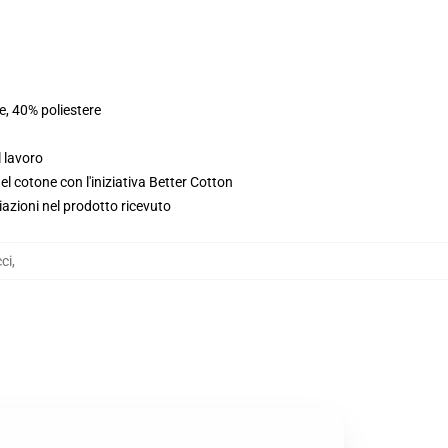
e, 40% poliestere
l lavoro
l cotone con l'iniziativa Better Cotton
iazioni nel prodotto ricevuto
ci
,