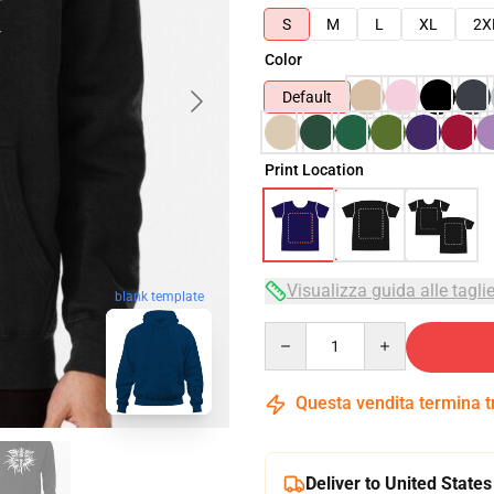
S
M
L
XL
2X
Color
Default
Print Location
Visualizza guida alle tagli
blank template
Quantity
Questa vendita termina 
Deliver to United States