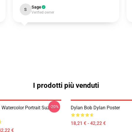
Sage
S
Verified owner
I prodotti più venduti
-20%
 Watercolor Portrait Suzanns
Dylan Bob Dylan Poster
18,21 € - 42,22 €
42,22 €