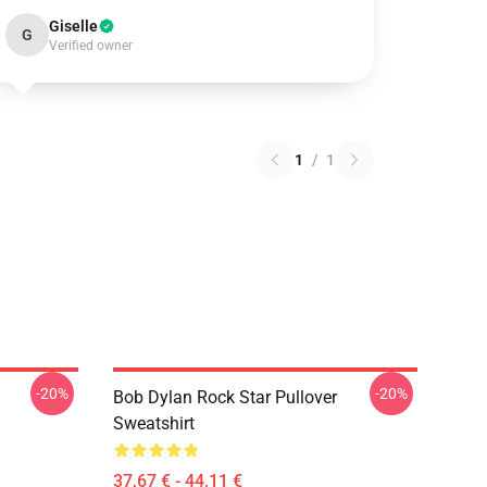
Giselle
G
Verified owner
1
/
1
-20%
-20%
Bob Dylan Rock Star Pullover
Sweatshirt
37,67 € - 44,11 €