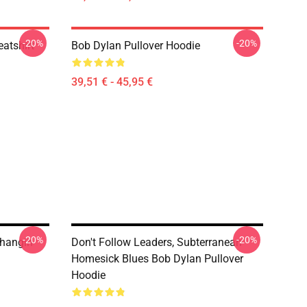
-20%
-20%
atshirt
Bob Dylan Pullover Hoodie
39,51 € - 45,95 €
-20%
-20%
Changin
Don't Follow Leaders, Subterranean
Homesick Blues Bob Dylan Pullover
Hoodie