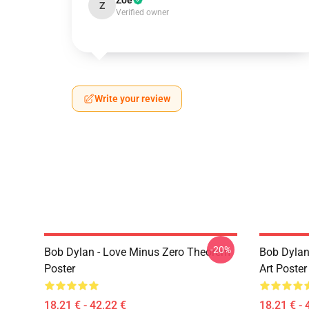
Zoe
Z
Verified owner
Write your review
-20%
Bob Dylan - Love Minus Zero Theorem
Bob Dylan
Poster
Art Poster
18,21 € - 42,22 €
18,21 € - 