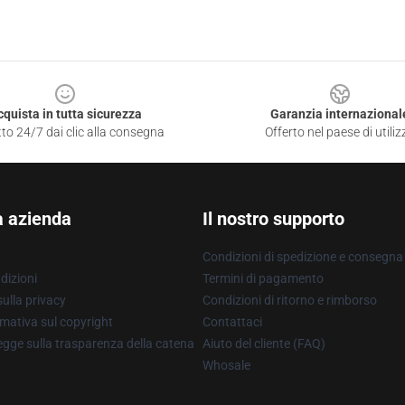
cquista in tutta sicurezza
Garanzia internazional
to 24/7 dai clic alla consegna
Offerto nel paese di utiliz
a azienda
Il nostro supporto
Condizioni di spedizione e consegna
dizioni
Termini di pagamento
ulla privacy
Condizioni di ritorno e rimborso
mativa sul copyright
Contattaci
gge sulla trasparenza della catena
Aiuto del cliente (FAQ)
Whosale