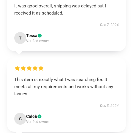
It was good overall, shipping was delayed but I
received it as scheduled.
Dec 7, 2024
Tessa
T
Verified owner
This item is exactly what I was searching for. It
meets all my requirements and works without any
issues.
Dec 3, 2024
Caleb
C
Verified owner