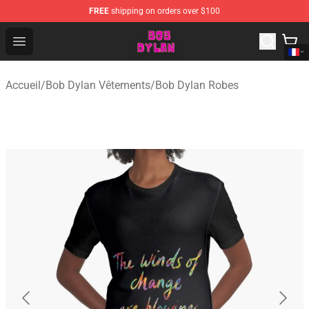
FREE
shipping on orders over $100
Bob Dylan Store - Official Bob Dylan Merchandise Shop
Open menu
Accueil
/
Bob Dylan Vêtements
/
Bob Dylan Robes