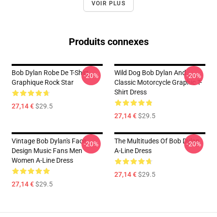
VOIR PLUS
Produits connexes
Bob Dylan Robe De T-Shirt
Wild Dog Bob Dylan And
-20%
-20%
Graphique Rock Star
Classic Motorcycle Graphic T-
Shirt Dress
27,14 €
$29.5
27,14 €
$29.5
Vintage Bob Dylan's Face
The Multitudes Of Bob Dylan
-20%
-20%
Design Music Fans Men
A-Line Dress
Women A-Line Dress
27,14 €
$29.5
27,14 €
$29.5