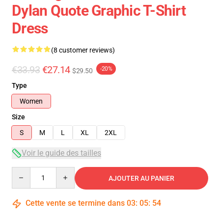
Dylan Quote Graphic T-Shirt
Dress
(8 customer reviews)
€33.93
€27.14
-20%
$29.50
Type
Women
Size
S
M
L
XL
2XL
Voir le guide des tailles
Quantity
AJOUTER AU PANIER
Cette vente se termine dans
03
:
05
:
54