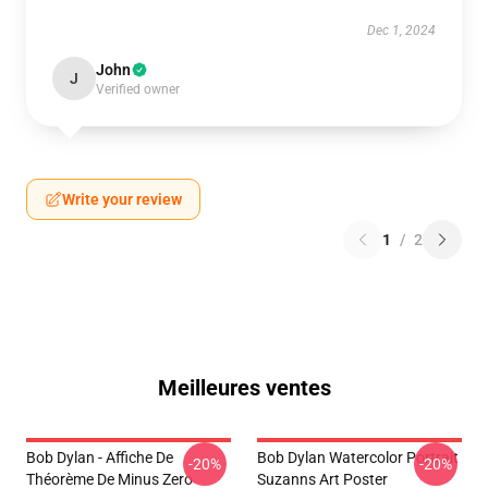
Dec 1, 2024
John
J
Verified owner
Write your review
1
/
2
Meilleures ventes
Bob Dylan - Affiche De
Bob Dylan Watercolor Portrait
-20%
-20%
Théorème De Minus Zero
Suzanns Art Poster