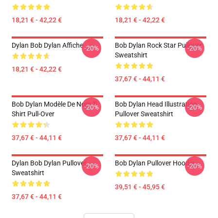
18,21 € - 42,22 €
18,21 € - 42,22 €
Dylan Bob Dylan Affiche
Bob Dylan Rock Star Pullover
-20%
-20%
Sweatshirt
18,21 € - 42,22 €
37,67 € - 44,11 €
Bob Dylan Modèle De Nom T-
Bob Dylan Head Illustration
-20%
-20%
Shirt Pull-Over
Pullover Sweatshirt
37,67 € - 44,11 €
37,67 € - 44,11 €
Dylan Bob Dylan Pullover
Bob Dylan Pullover Hoodie
-20%
-20%
Sweatshirt
39,51 € - 45,95 €
37,67 € - 44,11 €