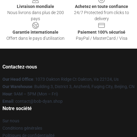
Livraison mondiale
Achetez en toute confiance
Nous livrons dans plus de 200
24/7 Protected from clicks to
pays
delivery
Garantie internationale
Paiement 100% sécurisé
Offert dans le pays d'utilisation
PayPal / MasterCard / Visa
Contactez-nous
Our Head Office
: 1073 Oakton Ridge Ct Oakton, Va 22124, Us
Our Warehouse
: Building 3, District 3, Anzhenli, Fuqing City, Beijing, CN
Hour
: 9AM – 5PM (Mon – Fri)
Email
: contact@bob-dyan.shop
Notre société
Sur nous
Conditions générales
Politiques de confidentialité