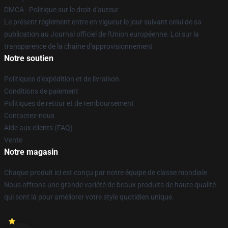
DMCA - Politique sur le droit d'auteur
Le présent règlement entre en vigueur le jour suivant celui de sa
publication au Journal officiel de l'Union européenne. Loi sur la
transparence de la chaîne d'approvisionnement
Notre soutien
Politiques d'expédition et de livraison
Conditions de paiement
Politiques de retour et de remboursement
Contactez-nous
Aide aux clients (FAQ)
Vente
Notre magasin
Chaque produit ici est conçu par notre équipe de classe mondiale.
Nous offrons une grande variété de beaux produits de haute qualité
qui sont là pour améliorer votre style quotidien unique.