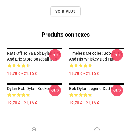
VOIR PLUS
Produits connexes
Rats Off To Ya Bob Dylan Tim
Timeless Melodies: Bob Dylan
-20%
-20%
And Eric Store Baseball Cap
And His Whiskey Dad Hat
19,78 € - 21,16 €
19,78 € - 21,16 €
Dylan Bob Dylan Bucket Hat
Bob Dylan Legend Dad Hat
-20%
-20%
19,78 € - 21,16 €
19,78 € - 21,16 €
Footer