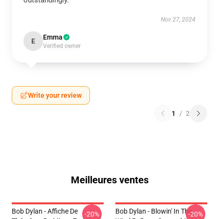
outstandingly.
Nov 27, 2024
Emma
E
Verified owner
Write your review
1
/
2
Meilleures ventes
Bob Dylan - Affiche De
Bob Dylan - Blowin' In The
-20%
-20%