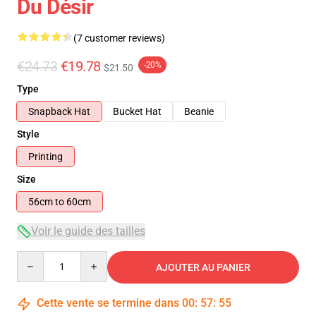
Du Désir
(7 customer reviews)
€24.73
€19.78
-20%
$21.50
Type
Snapback Hat
Bucket Hat
Beanie
Style
Printing
Size
56cm to 60cm
Voir le guide des tailles
Quantity
AJOUTER AU PANIER
Cette vente se termine dans
00
:
57
:
54