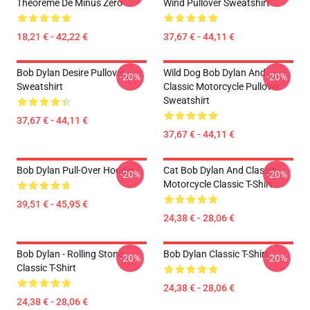
Théorème De Minus Zero
Wind Pullover Sweatshirt
18,21 € - 42,22 €
37,67 € - 44,11 €
Bob Dylan Desire Pullover
Wild Dog Bob Dylan And
-20%
-20%
Sweatshirt
Classic Motorcycle Pullover
Sweatshirt
37,67 € - 44,11 €
37,67 € - 44,11 €
Bob Dylan Pull-Over Hoodie
Cat Bob Dylan And Classic
-20%
-20%
Motorcycle Classic T-Shirt
39,51 € - 45,95 €
24,38 € - 28,06 €
Bob Dylan - Rolling Stone
Bob Dylan Classic T-Shirt
-20%
-20%
Classic T-Shirt
24,38 € - 28,06 €
24,38 € - 28,06 €