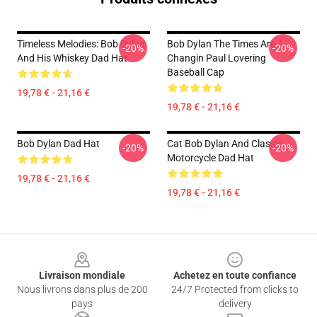
Timeless Melodies: Bob Dylan
Bob Dylan The Times Are A
-20%
-20%
And His Whiskey Dad Hat
Changin Paul Lovering
Baseball Cap
19,78 € - 21,16 €
19,78 € - 21,16 €
Bob Dylan Dad Hat
Cat Bob Dylan And Classic
-20%
-20%
Motorcycle Dad Hat
19,78 € - 21,16 €
19,78 € - 21,16 €
Footer
Livraison mondiale
Achetez en toute confiance
Nous livrons dans plus de 200
24/7 Protected from clicks to
pays
delivery