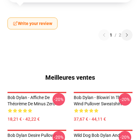
Write your review
1
/
2
Meilleures ventes
Bob Dylan - Affiche De
Bob Dylan - Blowin' In The
-20%
-20%
Théorème De Minus Zero
Wind Pullover Sweatshirt
18,21 € - 42,22 €
37,67 € - 44,11 €
Bob Dylan Desire Pullover
Wild Dog Bob Dylan And
-20%
-20%