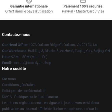
Garantie internationale
Paiement 100% sécurisé
Offert dans le pays d'utilisation
PayPal / MasterCard / Visa
Contactez-nous
Our Head Office
: 1073 Oakton Ridge Ct Oakton, Va 22124, Us
Our Warehouse
: Building 3, District 3, Anzhenli, Fuqing City, Beijing, CN
Hour
: 9AM – 5PM (Mon – Fri)
Email
: contact@bob-dyan.shop
Notre société
Sur nous
Conditions générales
Politiques de confidentialité
DMCA - Politique sur le droit d'auteur
Le présent règlement entre en vigueur le jour suivant celui de sa
publication au Journal officiel de l'Union européenne. Loi sur la