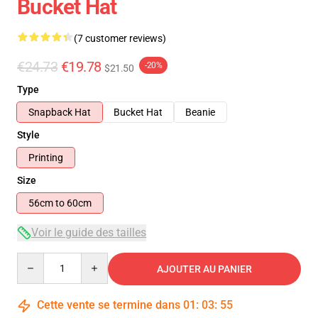
Bucket Hat
(7 customer reviews)
€24.73
€19.78
-20%
$21.50
Type
Snapback Hat
Bucket Hat
Beanie
Style
Printing
Size
56cm to 60cm
Voir le guide des tailles
Quantity
AJOUTER AU PANIER
Cette vente se termine dans
01
:
03
:
55