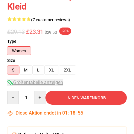
Kleid
(7 customer reviews)
£29.13
£23.31
-20%
$29.50
Type
Women
Size
S
M
L
XL
2XL
Größentabelle anzeigen
Quantity
IN DEN WARENKORB
Diese Aktion endet in
01
:
18
:
54