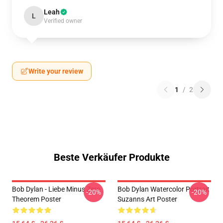
Leah
L
Verified owner
Write your review
1
/
2
Beste Verkäufer Produkte
Bob Dylan - Liebe Minus Zero
Bob Dylan Watercolor Portrait
-20%
-20%
Theorem Poster
Suzanns Art Poster