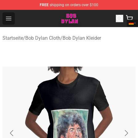
FREE
shipping on orders over $100
Bob Dylan Store - Official Bob Dylan Merchandise Shop
Open menu
Startseite
/
Bob Dylan Cloth
/
Bob Dylan Kleider