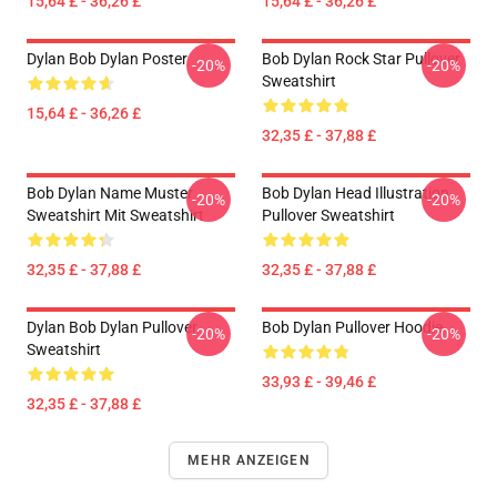
15,64 £ - 36,26 £
15,64 £ - 36,26 £
Dylan Bob Dylan Poster
Bob Dylan Rock Star Pullover
-20%
-20%
Sweatshirt
15,64 £ - 36,26 £
32,35 £ - 37,88 £
Bob Dylan Name Muster
Bob Dylan Head Illustration
-20%
-20%
Sweatshirt Mit Sweatshirt
Pullover Sweatshirt
32,35 £ - 37,88 £
32,35 £ - 37,88 £
Dylan Bob Dylan Pullover
Bob Dylan Pullover Hoodie
-20%
-20%
Sweatshirt
33,93 £ - 39,46 £
32,35 £ - 37,88 £
MEHR ANZEIGEN