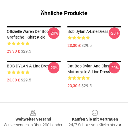
Ähnliche Produkte
Offizielle Waren Der Bob Dylan
Bob Dylan A-Line Dress
-20%
-20%
Grafische T-Shirt Kleid
23,30 £
$29.5
23,30 £
$29.5
BOB DYLAN A-Line Dress
Cat Bob Dylan And Classic
-20%
-20%
Motorcycle A-Line Dress
23,30 £
$29.5
23,30 £
$29.5
Footer
Weltweiter Versand
Kaufen Sie mit Vertrauen
Wir versenden in über 200 Länder
24/7 Schutz von Klicks bis zur