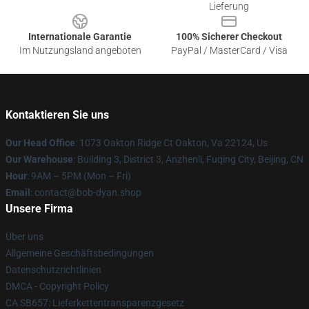
Lieferung
Internationale Garantie
100% Sicherer Checkout
Im Nutzungsland angeboten
PayPal / MasterCard / Visa
Kontaktieren Sie uns
Our Head Office
: 1073 Oakton Ridge Ct Oakton, Va 22124, Us
Our Warehouse
: Building 3, District 3, Anzhenli, Fuqing City, Beijing, CN
Hour
: 9AM – 5PM (Mon – Fri)
Email
: contact@bob-dyan.shop
Unsere Firma
Über uns
Allgemeine Geschäftsbedingungen
Datenschutzrichtlinien
DMCA - Copyright Policy
CA SB657: Lieferkettentransparenzgesetz