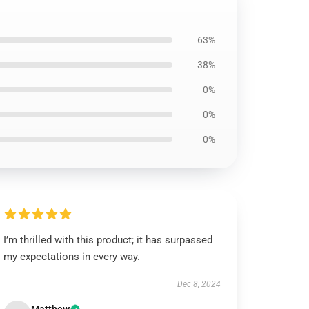
63%
38%
0%
0%
0%
I’m thrilled with this product; it has surpassed
my expectations in every way.
Dec 8, 2024