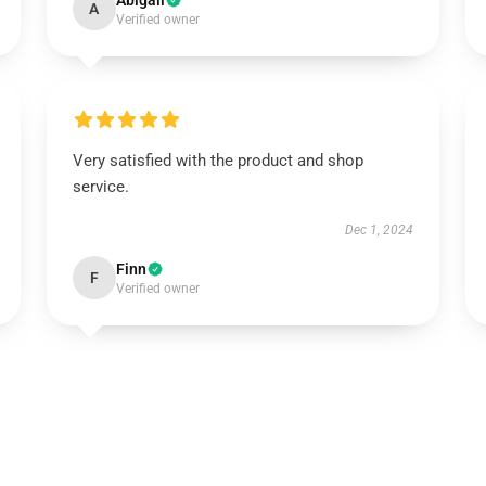
Abigail
A
Verified owner
Very satisfied with the product and shop
service.
Dec 1, 2024
Finn
F
Verified owner