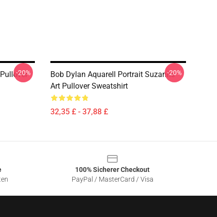
-20%
-20%
Pullover
Bob Dylan Aquarell Portrait Suzanns
Art Pullover Sweatshirt
32,35 £ - 37,88 £
e
100% Sicherer Checkout
ten
PayPal / MasterCard / Visa