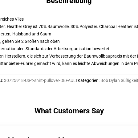
Beschreibung
eiches Vlies
er. Heather Grey ist 70% Baumwolle, 30% Polyester. Charcoal Heather i
hetten, Halsband und Saum
, gehen Sie 2 Größen nach oben
nternationalen Standards der Arbeitsorganisation bewertet.
n Herstellern, die sich zur Verbesserung der Baumwollbaupraxis mit der Be
 Drittanbieter-Führer gemacht wird, kann es leichte Abweichungen in dem P
U
:
30725918-US-t-shirt-pullover-DEFAULT
Kategorien
:
Bob Dylan Süßigkei
What Customers Say