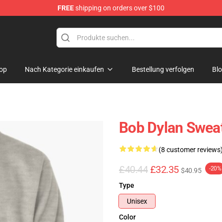
FREE
shipping on orders over $100
p
op
Nach Kategorie einkaufen
Bestellung verfolgen
Bl
Bob Dylan Sweat
(8 customer reviews
£40.44
£32.35
-20%
$40.95
Type
Unisex
Color