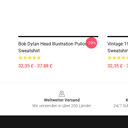
-20%
Bob Dylan Head Illustration Pullover
Vintage 1
Sweatshirt
Sweatshir
32,35 £ - 37,88 £
32,35 £ - 
Footer
Weltweiter Versand
K
Wir versenden in über 200 Länder
24/7 Sch