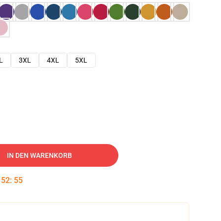
L
3XL
4XL
5XL
IN DEN WARENKORB
:
52
:
54