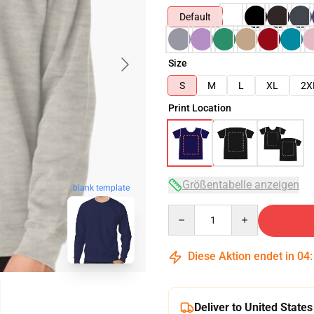
Default
Size
S
M
L
XL
2X
Print Location
Größentabelle anzeigen
blank template
Quantity
Diese Aktion endet in
04
Deliver to United States