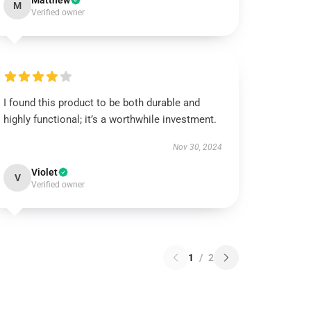
Matthew
M
Verified owner
I found this product to be both durable and
highly functional; it’s a worthwhile investment.
Nov 30, 2024
Violet
V
Verified owner
1
/
2