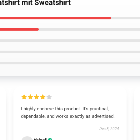
tshirt mit Sweatshirt
I highly endorse this product. It’s practical,
dependable, and works exactly as advertised.
Dec 8, 2024