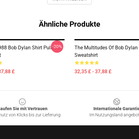
Ähnliche Produkte
-20%
988 Bob Dylan Shirt Pullover
The Multitudes Of Bob Dylan 
t
Sweatshirt
37,88 £
32,35 £ - 37,88 £
aufen Sie mit Vertrauen
Internationale Garanti
utz von Klicks bis zur Lieferung
Im Nutzungsland angebo