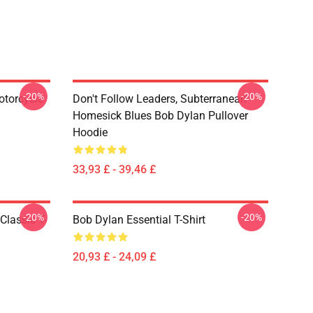
-20%
-20%
otorcycle
Don't Follow Leaders, Subterranean
Homesick Blues Bob Dylan Pullover
Hoodie
33,93 £ - 39,46 £
-20%
-20%
Classic T-
Bob Dylan Essential T-Shirt
20,93 £ - 24,09 £