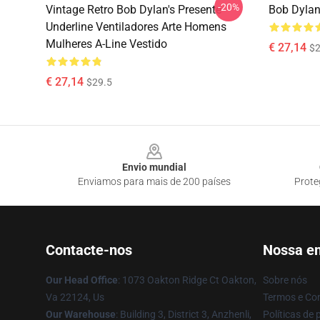
-20%
Vintage Retro Bob Dylan's Presente
Bob Dylan
Underline Ventiladores Arte Homens
Mulheres A-Line Vestido
€ 27,14
$2
€ 27,14
$29.5
Footer
Envio mundial
Enviamos para mais de 200 países
Prote
Contacte-nos
Nossa e
Our Head Office
: 1073 Oakton Ridge Ct Oakton,
Sobre nós
Va 22124, Us
Termos e Co
Our Warehouse
: Building 3, District 3, Anzhenli,
Políticas de 