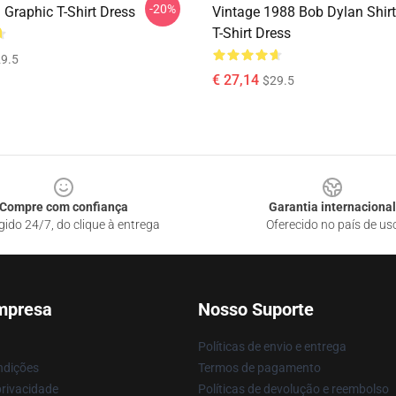
-20%
 Graphic T-Shirt Dress
Vintage 1988 Bob Dylan Shirt
T-Shirt Dress
9.5
€ 27,14
$29.5
Compre com confiança
Garantia internacional
gido 24/7, do clique à entrega
Oferecido no país de us
mpresa
Nosso Suporte
Políticas de envio e entrega
ndições
Termos de pagamento
privacidade
Políticas de devolução e reembolso