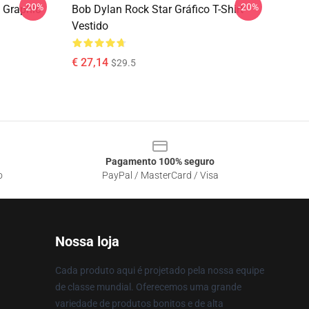
-20%
-20%
 Graphic
Bob Dylan Rock Star Gráfico T-Shirt
Vestido
€ 27,14
$29.5
Pagamento 100% seguro
o
PayPal / MasterCard / Visa
Nossa loja
Cada produto aqui é projetado pela nossa equipe
de classe mundial. Oferecemos uma grande
variedade de produtos bonitos e de alta