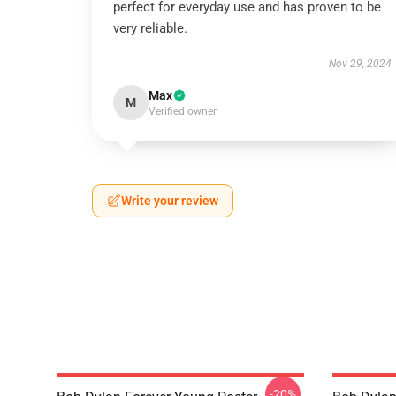
perfect for everyday use and has proven to be
very reliable.
Nov 29, 2024
Max
M
Verified owner
Write your review
-20%