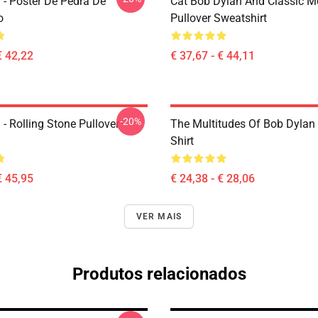
 - Poster De Pedra De
Cat Bob Dylan And Classic M
o
Pullover Sweatshirt
€ 42,22
€ 37,67 - € 44,11
-20%
- Rolling Stone Pullover
The Multitudes Of Bob Dylan 
Shirt
€ 45,95
€ 24,38 - € 28,06
VER MAIS
Produtos relacionados