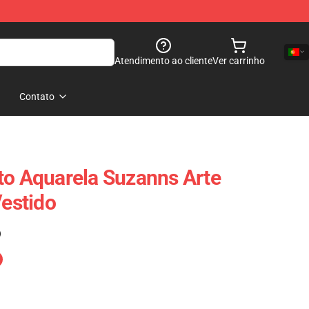
Atendimento ao cliente
Ver carrinho
Contato
to Aquarela Suzanns Arte
Vestido
)