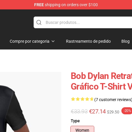
FREE
shipping on orders over $100
p
Compre por categoria
Rastreamento de pedido
Blog
Bob Dylan Retra
Gráfico T-Shirt 
(7 customer reviews
€33.93
€27.14
-20%
$29.50
Type
Women