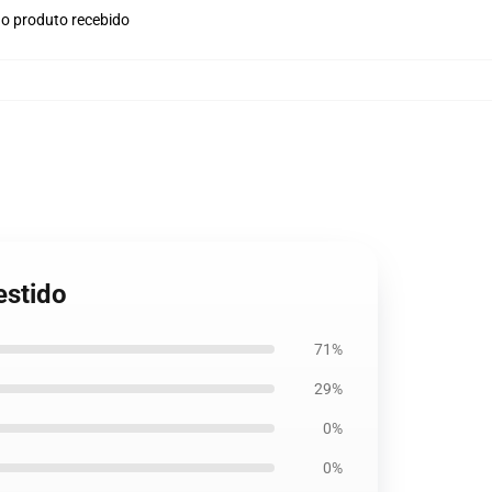
no produto recebido
estido
71%
29%
0%
0%