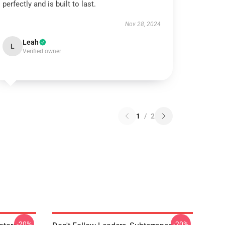
perfectly and is built to last.
Nov 28, 2024
Leah
L
Verified owner
1
/
2
-20%
-20%