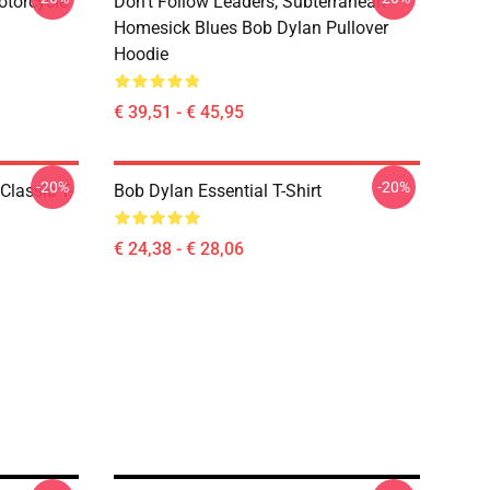
otorcycle
Don't Follow Leaders, Subterranean
Homesick Blues Bob Dylan Pullover
Hoodie
€ 39,51 - € 45,95
-20%
-20%
Classic T-
Bob Dylan Essential T-Shirt
€ 24,38 - € 28,06