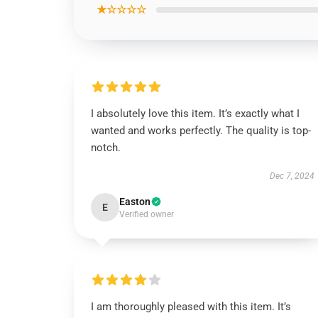
★☆☆☆☆
I absolutely love this item. It’s exactly what I
wanted and works perfectly. The quality is top-
notch.
Dec 7, 2024
Easton
E
Verified owner
I am thoroughly pleased with this item. It’s