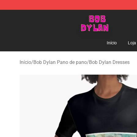
Bob Dylan Store - Official Bob Dylan Merchandise Sho
Início
Loja
Início
/
Bob Dylan Pano de pano
/
Bob Dylan Dresses