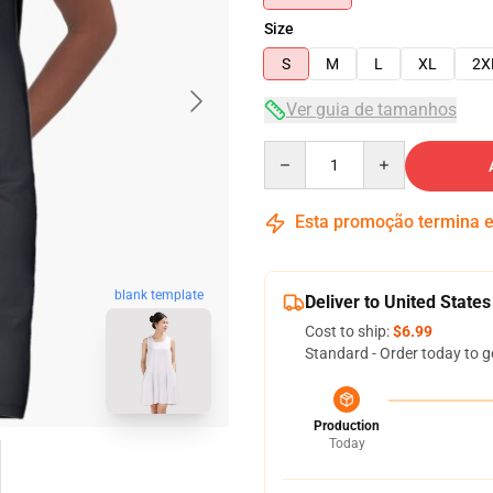
Size
S
M
L
XL
2X
Ver guia de tamanhos
Quantity
Esta promoção termina
blank template
Deliver to United States
Cost to ship:
$6.99
Standard - Order today to g
Production
Today