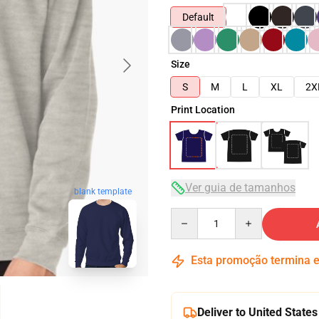
Default
Size
S
M
L
XL
2X
Print Location
Ver guia de tamanhos
blank template
Quantity
Esta promoção termina
Deliver to United States