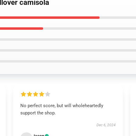
llover camisola
No perfect score, but will wholeheartedly
support the shop.
Dec 6, 2024