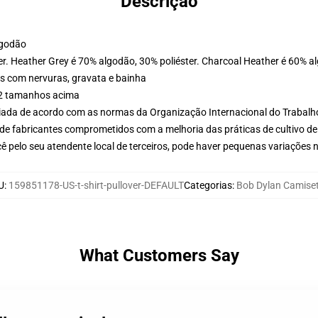
Descrição
lgodão
er. Heather Grey é 70% algodão, 30% poliéster. Charcoal Heather é 60% a
s com nervuras, gravata e bainha
r 2 tamanhos acima
aliada de acordo com as normas da Organização Internacional do Trabalh
de fabricantes comprometidos com a melhoria das práticas de cultivo de
ê pelo seu atendente local de terceiros, pode haver pequenas variações 
U
:
159851178-US-t-shirt-pullover-DEFAULT
Categorias
:
Bob Dylan Camise
What Customers Say