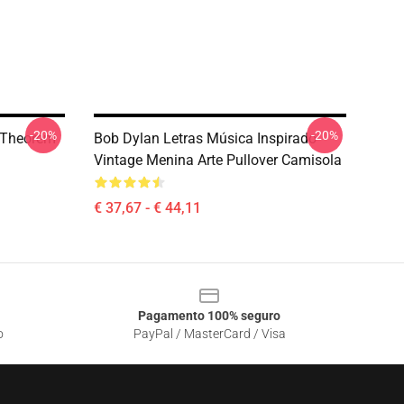
-20%
-20%
o Theorem
Bob Dylan Letras Música Inspirado
Vintage Menina Arte Pullover Camisola
€ 37,67 - € 44,11
Pagamento 100% seguro
o
PayPal / MasterCard / Visa