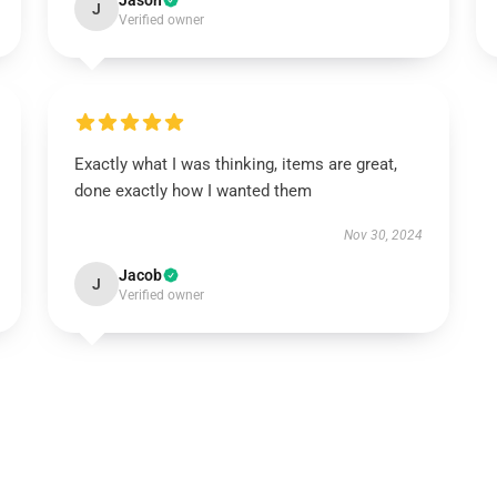
Jason
J
Verified owner
Exactly what I was thinking, items are great,
done exactly how I wanted them
Nov 30, 2024
Jacob
J
Verified owner