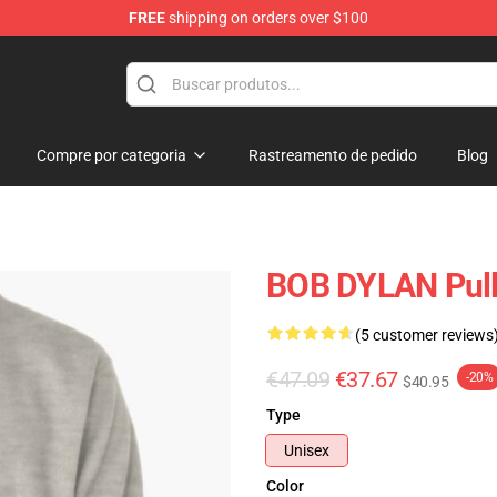
FREE
shipping on orders over $100
p
Compre por categoria
Rastreamento de pedido
Blog
BOB DYLAN Pull
(5 customer reviews
€47.09
€37.67
-20%
$40.95
Type
Unisex
Color