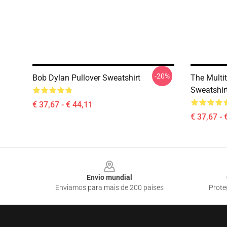
-20%
Bob Dylan Pullover Sweatshirt
The Multi
Sweatshir
€ 37,67 - € 44,11
€ 37,67 - 
Footer
Envio mundial
Enviamos para mais de 200 países
Prote