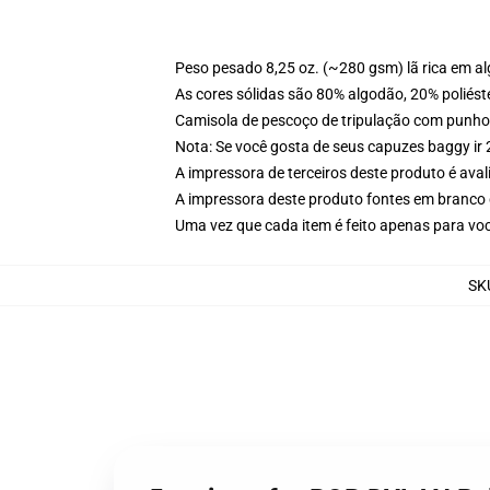
Peso pesado 8,25 oz. (~280 gsm) lã rica em a
As cores sólidas são 80% algodão, 20% poliést
Camisola de pescoço de tripulação com punho
Nota: Se você gosta de seus capuzes baggy i
A impressora de terceiros deste produto é av
A impressora deste produto fontes em branco 
Uma vez que cada item é feito apenas para voc
SK