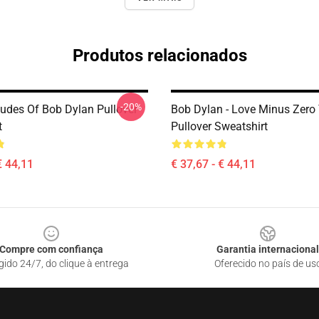
Produtos relacionados
-20%
tudes Of Bob Dylan Pullover
Bob Dylan - Love Minus Zer
t
Pullover Sweatshirt
€ 44,11
€ 37,67 - € 44,11
Compre com confiança
Garantia internacional
gido 24/7, do clique à entrega
Oferecido no país de us