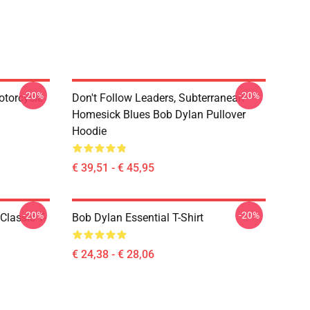
-20%
-20%
otorcycle
Don't Follow Leaders, Subterranean
Homesick Blues Bob Dylan Pullover
Hoodie
€ 39,51 - € 45,95
-20%
-20%
Classic T-
Bob Dylan Essential T-Shirt
€ 24,38 - € 28,06