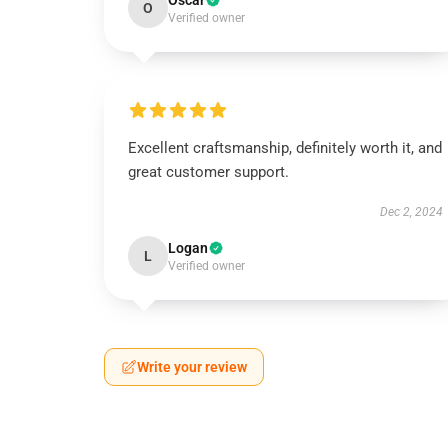
Oscar
O
Verified owner
Excellent craftsmanship, definitely worth it, and
great customer support.
Dec 2, 2024
Logan
L
Verified owner
Write your review