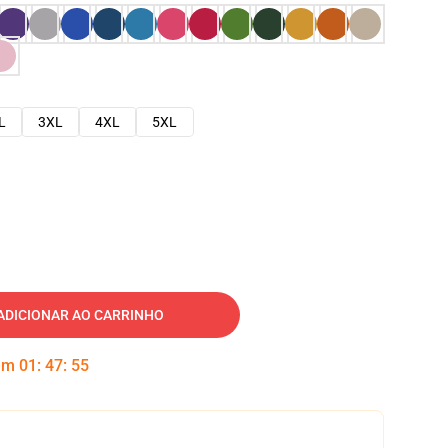
L
3XL
4XL
5XL
ADICIONAR AO CARRINHO
 em
01
:
47
:
54