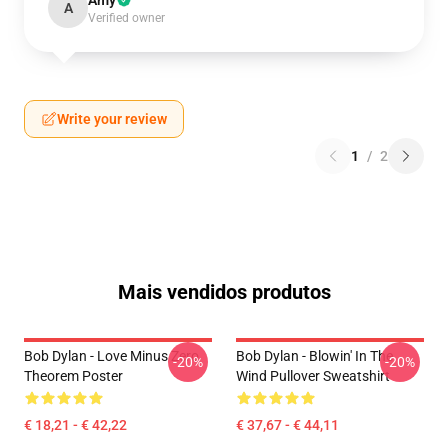
Amy
A
Verified owner
Write your review
1
/
2
Mais vendidos produtos
Bob Dylan - Love Minus Zero
Bob Dylan - Blowin' In The
-20%
-20%
Theorem Poster
Wind Pullover Sweatshirt
€ 18,21 - € 42,22
€ 37,67 - € 44,11