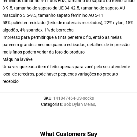
femininos tamanho 5-11 dos EUA, tamanho do sapato do Reino Unido
3-9.5, tamanho do sapato da UE 34-42.5, tamanho do sapato AU
masculino 5.5-9.5, tamanho sapato feminino AU 5-11
58% poliéster reciclado (feito de materiais reciclados), 22% nylon, 15%
algodão, 4% spandex, 1% de borracha
Impresso para permitir que a tinta penetre o fio, então as meias
parecem grandes mesmo quando esticadas; detalhes de impressão
mais finos podem variar da foto do produto
Máquina lavável
Uma vez que cada item é feito apenas para você pelo seu atendente
local de terceiros, pode haver pequenas variações no produto
recebido
SKU
:
141847464-US-socks
Categorias
:
Bob Dylan Meias
,
What Customers Say