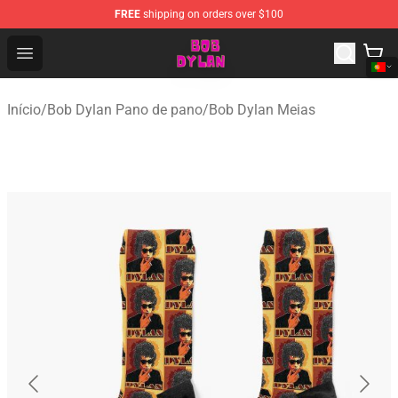
FREE
shipping on orders over $100
Bob Dylan Store - Official Bob Dylan Merchandise Shop
Open menu
Início
/
Bob Dylan Pano de pano
/
Bob Dylan Meias