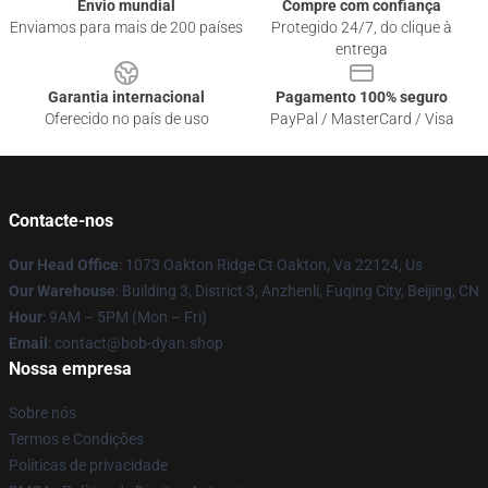
Envio mundial
Compre com confiança
Enviamos para mais de 200 países
Protegido 24/7, do clique à
entrega
Garantia internacional
Pagamento 100% seguro
Oferecido no país de uso
PayPal / MasterCard / Visa
Contacte-nos
Our Head Office
: 1073 Oakton Ridge Ct Oakton, Va 22124, Us
Our Warehouse
: Building 3, District 3, Anzhenli, Fuqing City, Beijing, CN
Hour
: 9AM – 5PM (Mon – Fri)
Email
: contact@bob-dyan.shop
Nossa empresa
Sobre nós
Termos e Condições
Políticas de privacidade