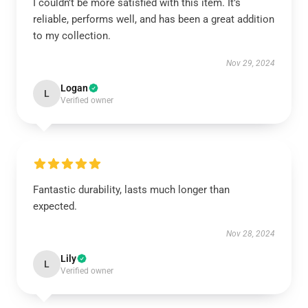
I couldn’t be more satisfied with this item. It’s
reliable, performs well, and has been a great addition
to my collection.
Nov 29, 2024
Logan
L
Verified owner
Fantastic durability, lasts much longer than
expected.
Nov 28, 2024
Lily
L
Verified owner