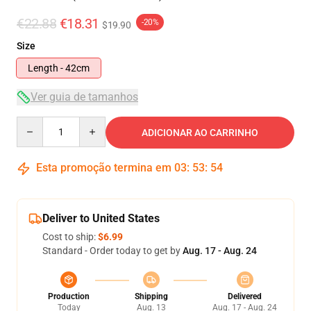
€22.88
€18.31
-20%
$19.90
Size
Length - 42cm
Ver guia de tamanhos
Quantity
ADICIONAR AO CARRINHO
Esta promoção termina em
03
:
53
:
54
Deliver to United States
Cost to ship:
$6.99
Standard - Order today to get by
Aug. 17 - Aug. 24
Production
Shipping
Delivered
Today
Aug. 13
Aug. 17 - Aug. 24