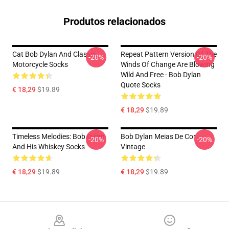
Produtos relacionados
Cat Bob Dylan And Classic
Repeat Pattern Version Of The
-20%
-20%
Motorcycle Socks
Winds Of Change Are Blowing
Wild And Free - Bob Dylan
Quote Socks
€ 18,29
$19.89
€ 18,29
$19.89
Timeless Melodies: Bob Dylan
Bob Dylan Meias De Cor
-20%
-20%
And His Whiskey Socks
Vintage
€ 18,29
$19.89
€ 18,29
$19.89
Footer