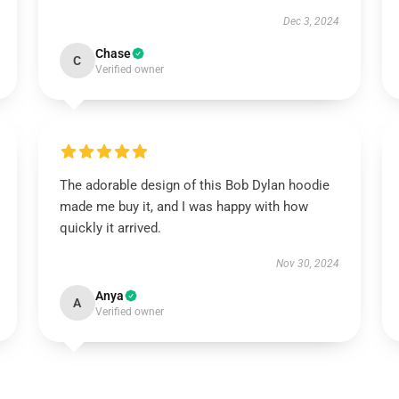
Dec 3, 2024
Chase
C
Verified owner
The adorable design of this Bob Dylan hoodie
made me buy it, and I was happy with how
quickly it arrived.
Nov 30, 2024
Anya
A
Verified owner