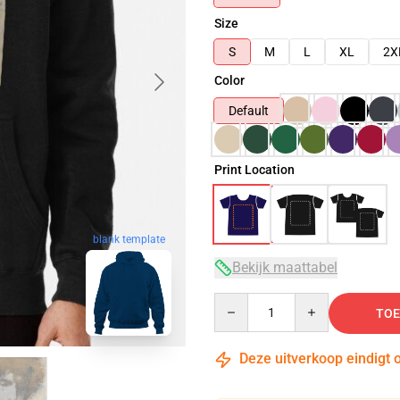
Size
S
M
L
XL
2X
Color
Default
Print Location
blank template
Bekijk maattabel
Quantity
TOE
Deze uitverkoop eindigt 