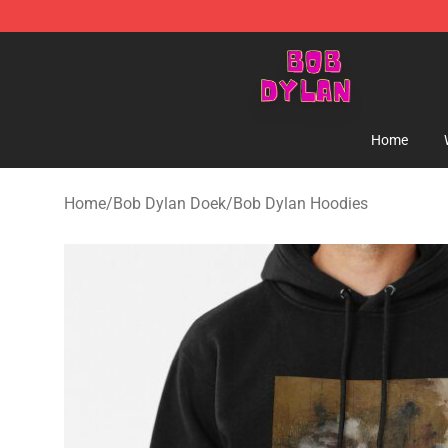
Bob Dylan Store - Official Bob Dylan Merchandise Sho
Home
Home
/
Bob Dylan Doek
/
Bob Dylan Hoodies