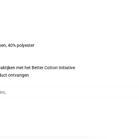
oen, 40% polyester
ktijken met het Better Cotton Initiative
roduct ontvangen
ies
,