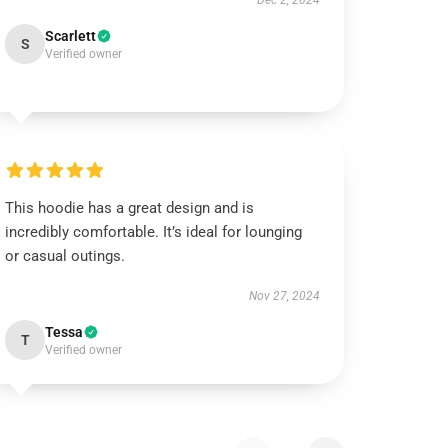
Dec 2, 2024
Scarlett
S
Verified owner
This hoodie has a great design and is
incredibly comfortable. It’s ideal for lounging
or casual outings.
Nov 27, 2024
Tessa
T
Verified owner