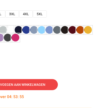
L
3XL
4XL
5XL
VOEGEN AAN WINKELWAGEN
over
04
:
53
:
54