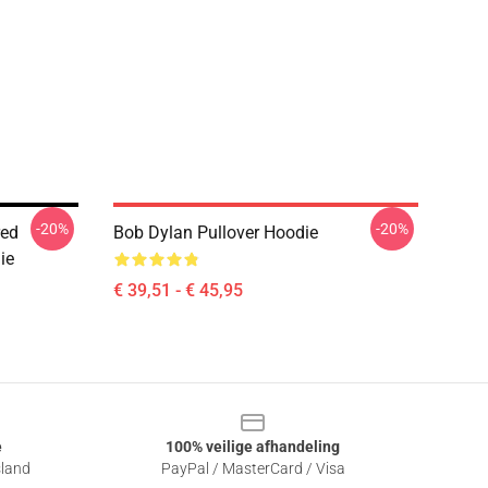
-20%
-20%
red
Bob Dylan Pullover Hoodie
ie
€ 39,51 - € 45,95
e
100% veilige afhandeling
sland
PayPal / MasterCard / Visa