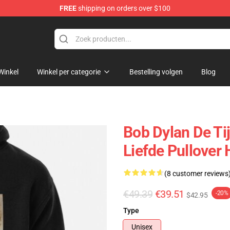
FREE
shipping on orders over $100
p
Winkel
Winkel per categorie
Bestelling volgen
Blog
Bob Dylan De Ti
Liefde Pullover
(8 customer reviews
€49.39
€39.51
-20%
$42.95
Type
Unisex