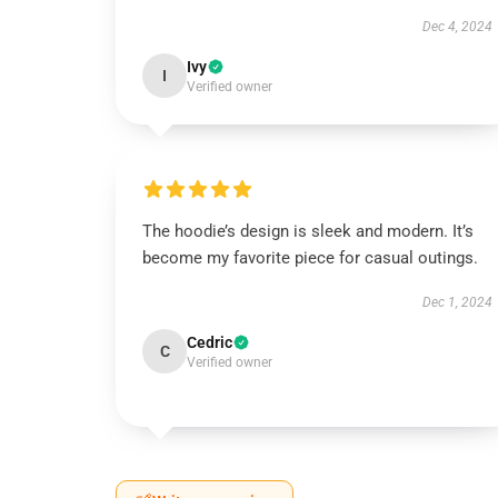
Dec 4, 2024
Ivy
I
Verified owner
The hoodie’s design is sleek and modern. It’s
become my favorite piece for casual outings.
Dec 1, 2024
Cedric
C
Verified owner