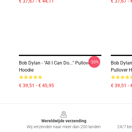
€ 37,67 - € 44,11
€ 37,67 - 
-20%
Bob Dylan - "All I Can Do..." Pullover
Bob Dylan
Hoodie
Pullover 
€ 39,51 - € 45,95
€ 39,51 - 
Footer
Wereldwijde verzending
Wij verzenden naar meer dan 200 landen
24/7 bes