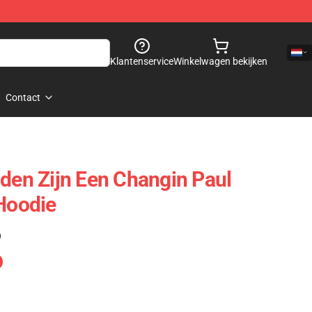
Klantenservice
Winkelwagen bekijken
Contact
jden Zijn Een Changin Paul
 Hoodie
)