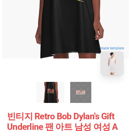
blank template
빈티지 Retro Bob Dylan's Gift
Underline 팬 아트 남성 여성 A