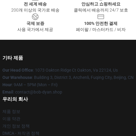
전 세계 배송
안심하고 쇼핑하세요
200개 이상의 국가로 배송
클릭에서 배송까지 24/7 보호
국제 보증
100% 안전한 결제
사용 국가에서 제공
페이팔 / 마스터카드 / 비자
기타 제품
Our Head Office
: 1073 Oakton Ridge Ct Oakton, Va 22124, Us
Our Warehouse
: Building 3, District 3, Anzhenli, Fuqing City, Beijing, CN
Hour
: 9AM – 5PM (Mon – Fri)
Email
: contact@bob-dyan.shop
우리의 회사
제품 정보
이용 약관
개인 정보 정책
DMCA - 저작권 정책