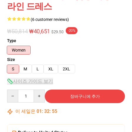
라인 드레스
(6 customer reviews)
₩50,814
₩40,651
-20%
$29.50
Type
Women
Size
S
M
L
XL
2XL
사이즈 가이드 보기
Quantity
장바구니에 추가
이 세일은
01
:
32
:
54