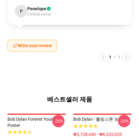
Penelope
P
Verified owner
Write your review
1
/
1
베스트셀러 제품
Bob Dylan Forever Young
Bob Dylan - 롤링스톤 포스터
-20%
-20%
Poster
₩2,728,440 - ₩6,325,020