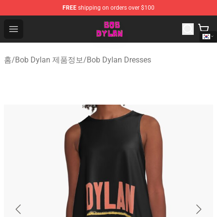
FREE
shipping on orders over $100
Bob Dylan Store - Official Bob Dylan Merchandise Shop
Open menu
홈
/
Bob Dylan 제품정보
/
Bob Dylan Dresses