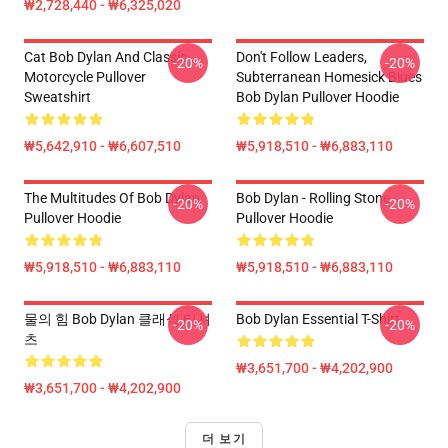
₩2,728,440 - ₩6,325,020
Cat Bob Dylan And Classic
Don't Follow Leaders,
-20%
-20%
Motorcycle Pullover
Subterranean Homesick Blues
Sweatshirt
Bob Dylan Pullover Hoodie
₩5,642,910 - ₩6,607,510
₩5,918,510 - ₩6,883,110
The Multitudes Of Bob Dylan
Bob Dylan - Rolling Stone
-20%
-20%
Pullover Hoodie
Pullover Hoodie
₩5,918,510 - ₩6,883,110
₩5,918,510 - ₩6,883,110
물의 힘 Bob Dylan 클래식 티셔
Bob Dylan Essential T-Shirt
-20%
-20%
츠
₩3,651,700 - ₩4,202,900
₩3,651,700 - ₩4,202,900
더 보기