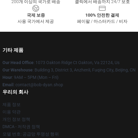
200개 이상의 국가로 배송
클릭에서 배송까지 24/7 보호
국제 보증
100% 안전한 결제
사용 국가에서 제공
페이팔 / 마스터카드 / 비자
기타 제품
Our Head Office
: 1073 Oakton Ridge Ct Oakton, Va 22124, Us
Our Warehouse
: Building 3, District 3, Anzhenli, Fuqing City, Beijing, CN
Hour
: 9AM – 5PM (Mon – Fri)
Email
: contact@bob-dyan.shop
우리의 회사
제품 정보
이용 약관
개인 정보 정책
DMCA - 저작권 정책
모델 번호: 공급망 투명성 행위