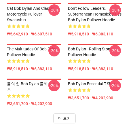
Cat Bob Dylan And Classic
Don't Follow Leaders,
-20%
-20%
Motorcycle Pullover
Subterranean Homesick Blues
Sweatshirt
Bob Dylan Pullover Hoodie
₩5,642,910 - ₩6,607,510
₩5,918,510 - ₩6,883,110
The Multitudes Of Bob Dylan
Bob Dylan - Rolling Stone
-20%
-20%
Pullover Hoodie
Pullover Hoodie
₩5,918,510 - ₩6,883,110
₩5,918,510 - ₩6,883,110
물의 힘 Bob Dylan 클래식 티셔
Bob Dylan Essential T-Shirt
-20%
-20%
츠
₩3,651,700 - ₩4,202,900
₩3,651,700 - ₩4,202,900
더 보기