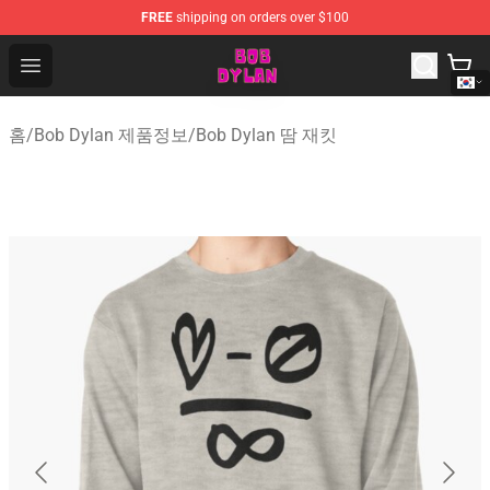
FREE
shipping on orders over $100
Bob Dylan Store - Official Bob Dylan Merchandise Shop
Open menu
홈
/
Bob Dylan 제품정보
/
Bob Dylan 땀 재킷