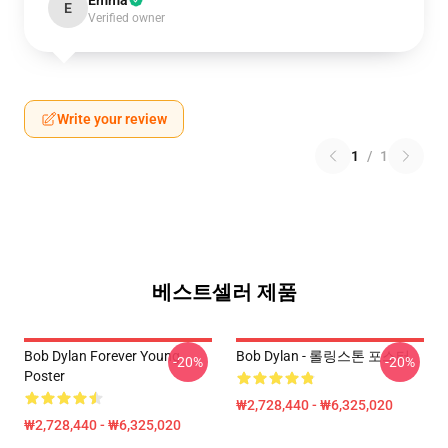
Emma
E
Verified owner
Write your review
1
/
1
베스트셀러 제품
Bob Dylan Forever Young
Bob Dylan - 롤링스톤 포스터
-20%
-20%
Poster
₩2,728,440 - ₩6,325,020
₩2,728,440 - ₩6,325,020