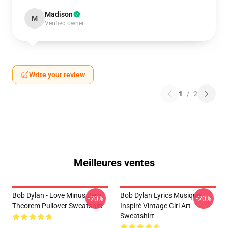
Madison
M
Verified owner
Write your review
1
/
2
Meilleures ventes
Bob Dylan - Love Minus Zero
Bob Dylan Lyrics Musique
-20%
-20%
Theorem Pullover Sweatshirt
Inspiré Vintage Girl Art
Sweatshirt