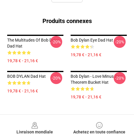
Produits connexes
The Multitudes Of Bob Dylan
Bob Dylan Eye Dad Hat
-20%
-20%
Dad Hat
19,78 € - 21,16 €
19,78 € - 21,16 €
BOB DYLAN Dad Hat
Bob Dylan - Love Minus Zero
-20%
-20%
Theorem Bucket Hat
19,78 € - 21,16 €
19,78 € - 21,16 €
Footer
Livraison mondiale
Achetez en toute confiance