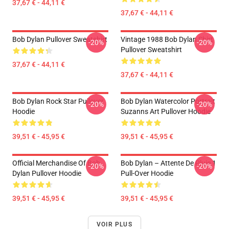
37,67 € - 44,11 €
37,67 € - 44,11 €
Bob Dylan Pullover Sweatshirt
Vintage 1988 Bob Dylan Shirt
-20%
-20%
Pullover Sweatshirt
37,67 € - 44,11 €
37,67 € - 44,11 €
Bob Dylan Rock Star Pullover
Bob Dylan Watercolor Portrait
-20%
-20%
Hoodie
Suzanns Art Pullover Hoodie
39,51 € - 45,95 €
39,51 € - 45,95 €
Official Merchandise Of Bob
Bob Dylan – Attente De Pluie 1
-20%
-20%
Dylan Pullover Hoodie
Pull-Over Hoodie
39,51 € - 45,95 €
39,51 € - 45,95 €
VOIR PLUS