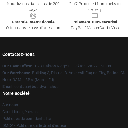
Nous livrons dans plus de 200
24/7 Protected from clicks to
pays
delivery
Garantie internationale
Paiement 100% sécurisé
Offert dans le pays d'utilisation
PayPal / MasterCard / Visa
Contactez-nous
Our Head Office
: 1073 Oakton Ridge Ct Oakton, Va 22124, Us
Our Warehouse
: Building 3, District 3, Anzhenli, Fuqing City, Beijing, CN
Hour
: 9AM – 5PM (Mon – Fri)
Email
: contact@bob-dyan.shop
Notre société
Sur nous
Conditions générales
Politiques de confidentialité
DMCA - Politique sur le droit d'auteur