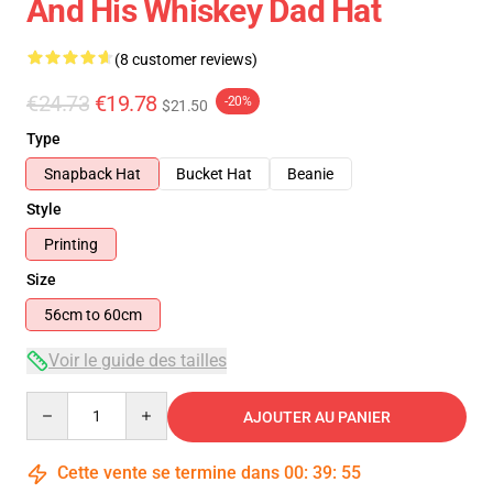
And His Whiskey Dad Hat
(8 customer reviews)
€24.73
€19.78
-20%
$21.50
Type
Snapback Hat
Bucket Hat
Beanie
Style
Printing
Size
56cm to 60cm
Voir le guide des tailles
Quantity
AJOUTER AU PANIER
Cette vente se termine dans
00
:
39
:
54