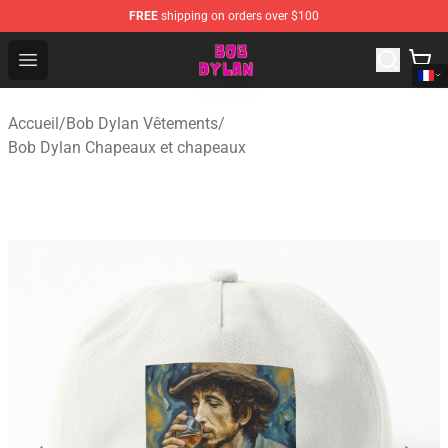
FREE
shipping on orders over $100
Bob Dylan Store - Official Bob Dylan Merchandise Shop
Open menu
Accueil
/
Bob Dylan Vêtements
/
Bob Dylan Chapeaux et chapeaux