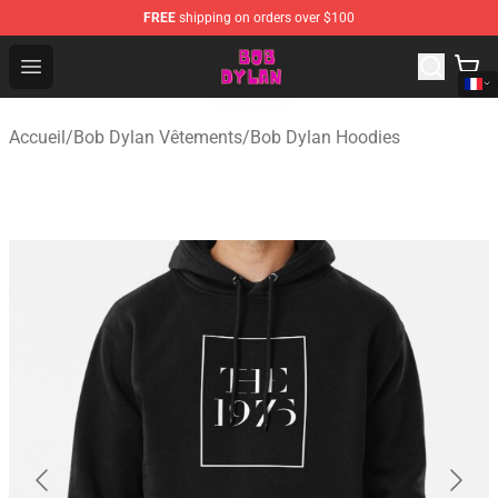
FREE
shipping on orders over $100
Bob Dylan Store - Official Bob Dylan Merchandise Shop
Open menu
Accueil
/
Bob Dylan Vêtements
/
Bob Dylan Hoodies