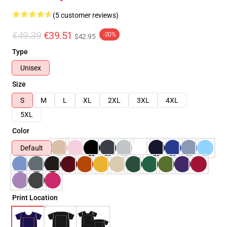
(5 customer reviews)
€49.39
€39.51
-20%
$42.95
Type
Unisex
Size
S
M
L
XL
2XL
3XL
4XL
5XL
Color
Default
Print Location