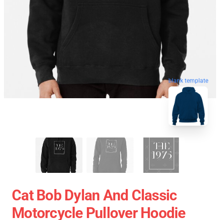
blank template
Cat Bob Dylan And Classic
Motorcycle Pullover Hoodie