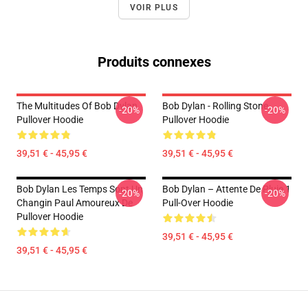
VOIR PLUS
Produits connexes
The Multitudes Of Bob Dylan
Bob Dylan - Rolling Stone
-20%
-20%
Pullover Hoodie
Pullover Hoodie
39,51 € - 45,95 €
39,51 € - 45,95 €
Bob Dylan Les Temps Sont Un
Bob Dylan – Attente De Pluie 1
-20%
-20%
Changin Paul Amoureux De
Pull-Over Hoodie
Pullover Hoodie
39,51 € - 45,95 €
39,51 € - 45,95 €
Footer