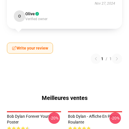
Nov 27, 2024
Olive
O
Verified owner
Write your review
1
/
1
Meilleures ventes
Bob Dylan Forever Young
Bob Dylan - Affiche En Pierre
-20%
-20%
Poster
Roulante