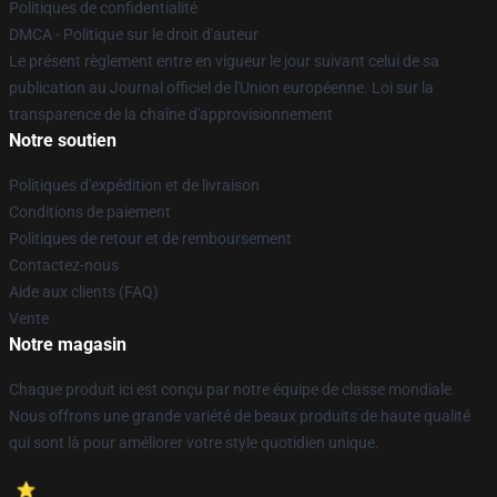
Politiques de confidentialité
DMCA - Politique sur le droit d'auteur
Le présent règlement entre en vigueur le jour suivant celui de sa
publication au Journal officiel de l'Union européenne. Loi sur la
transparence de la chaîne d'approvisionnement
Notre soutien
Politiques d'expédition et de livraison
Conditions de paiement
Politiques de retour et de remboursement
Contactez-nous
Aide aux clients (FAQ)
Vente
Notre magasin
Chaque produit ici est conçu par notre équipe de classe mondiale.
Nous offrons une grande variété de beaux produits de haute qualité
qui sont là pour améliorer votre style quotidien unique.