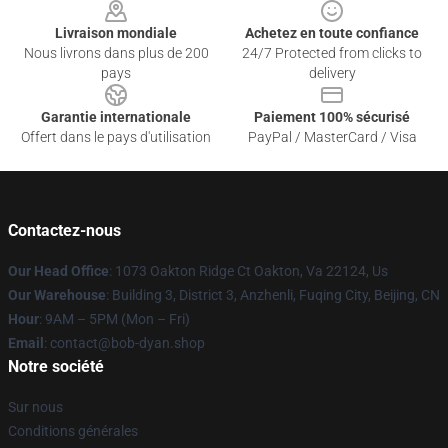
Livraison mondiale
Achetez en toute confiance
Nous livrons dans plus de 200
24/7 Protected from clicks to
pays
delivery
Garantie internationale
Paiement 100% sécurisé
Offert dans le pays d'utilisation
PayPal / MasterCard / Visa
Contactez-nous
Our Head Office
: 1073 Oakton Ridge Ct Oakton, Va 22124, Us
Our Warehouse
: Building 3, District 3, Anzhenli, Fuqing City, Beijing, CN
Hour
: 9AM – 5PM (Mon – Fri)
Email
: contact@bob-dyan.shop
Notre société
Sur nous
Conditions générales