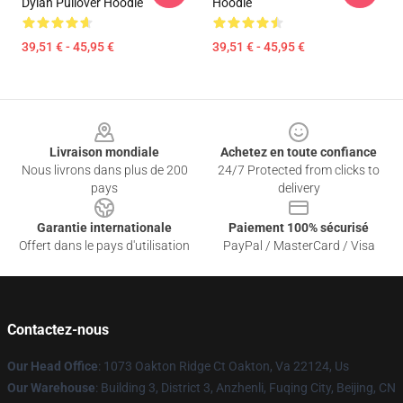
Dylan Pullover Hoodie
Hoodie
39,51 € - 45,95 €
39,51 € - 45,95 €
Footer
Livraison mondiale
Achetez en toute confiance
Nous livrons dans plus de 200
24/7 Protected from clicks to
pays
delivery
Garantie internationale
Paiement 100% sécurisé
Offert dans le pays d'utilisation
PayPal / MasterCard / Visa
Contactez-nous
Our Head Office
: 1073 Oakton Ridge Ct Oakton, Va 22124, Us
Our Warehouse
: Building 3, District 3, Anzhenli, Fuqing City, Beijing, CN