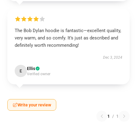
The Bob Dylan hoodie is fantastic—excellent quality,
very warm, and so comfy. It’s just as described and
definitely worth recommending!
Dec 3, 2024
Ellis
E
Verified owner
Write your review
1
/
1