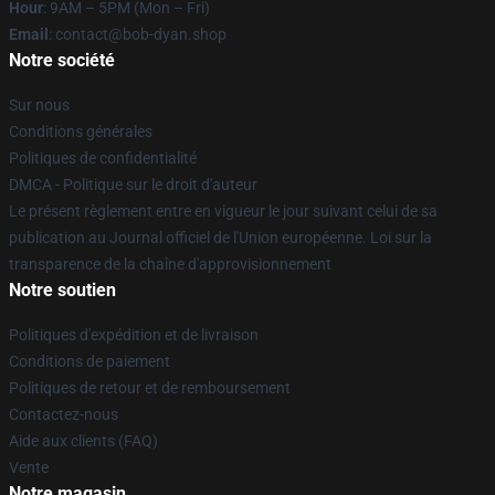
Hour
: 9AM – 5PM (Mon – Fri)
Email
: contact@bob-dyan.shop
Notre société
Sur nous
Conditions générales
Politiques de confidentialité
DMCA - Politique sur le droit d'auteur
Le présent règlement entre en vigueur le jour suivant celui de sa
publication au Journal officiel de l'Union européenne. Loi sur la
transparence de la chaîne d'approvisionnement
Notre soutien
Politiques d'expédition et de livraison
Conditions de paiement
Politiques de retour et de remboursement
Contactez-nous
Aide aux clients (FAQ)
Vente
Notre magasin