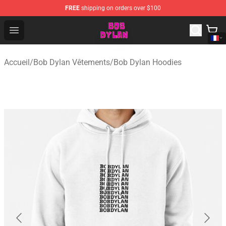
FREE
shipping on orders over $100
Bob Dylan Store - Official Bob Dylan Merchandise Shop
Open menu
Accueil
/
Bob Dylan Vêtements
/
Bob Dylan Hoodies