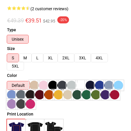
(2 customer reviews)
€49.39
€39.51
-20%
$42.95
Type
Unisex
Size
S
M
L
XL
2XL
3XL
4XL
5XL
Color
Default
Print Location