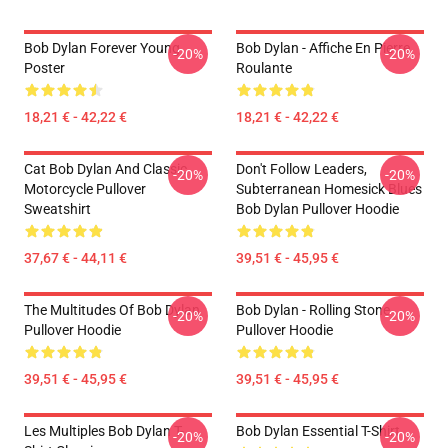
Bob Dylan Forever Young
Bob Dylan - Affiche En Pierre
-20%
-20%
Poster
Roulante
18,21 € - 42,22 €
18,21 € - 42,22 €
Cat Bob Dylan And Classic
Don't Follow Leaders,
-20%
-20%
Motorcycle Pullover
Subterranean Homesick Blues
Sweatshirt
Bob Dylan Pullover Hoodie
37,67 € - 44,11 €
39,51 € - 45,95 €
The Multitudes Of Bob Dylan
Bob Dylan - Rolling Stone
-20%
-20%
Pullover Hoodie
Pullover Hoodie
39,51 € - 45,95 €
39,51 € - 45,95 €
Les Multiples Bob Dylan T-
Bob Dylan Essential T-Shirt
-20%
-20%