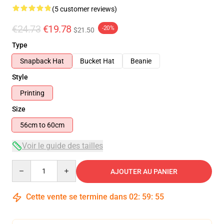
(5 customer reviews)
€24.73
€19.78
-20%
$21.50
Type
Snapback Hat
Bucket Hat
Beanie
Style
Printing
Size
56cm to 60cm
Voir le guide des tailles
Quantity
AJOUTER AU PANIER
Cette vente se termine dans
02
:
59
:
55