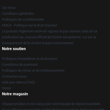
Sur nous
Conditions générales
Politiques de confidentialité
DMCA - Politique sur le droit d'auteur
Le présent règlement entre en vigueur le jour suivant celui de sa
publication au Journal officiel de l'Union européenne. Loi sur la
transparence de la chaîne d'approvisionnement
Notre soutien
Politiques d'expédition et de livraison
Conditions de paiement
Politiques de retour et de remboursement
Contactez-nous
Aide aux clients (FAQ)
Vente
Notre magasin
Chaque produit ici est conçu par notre équipe de classe mondiale.
Nous offrons une grande variété de beaux produits de haute qualité