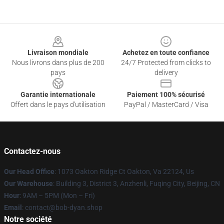
Footer
Livraison mondiale
Achetez en toute confiance
Nous livrons dans plus de 200
24/7 Protected from clicks to
pays
delivery
Garantie internationale
Paiement 100% sécurisé
Offert dans le pays d'utilisation
PayPal / MasterCard / Visa
Contactez-nous
Our Head Office
: 1073 Oakton Ridge Ct Oakton, Va 22124, Us
Our Warehouse
: Building 3, District 3, Anzhenli, Fuqing City, Beijing, CN
Hour
: 9AM – 5PM (Mon – Fri)
Email
: contact@bob-dyan.shop
Notre société