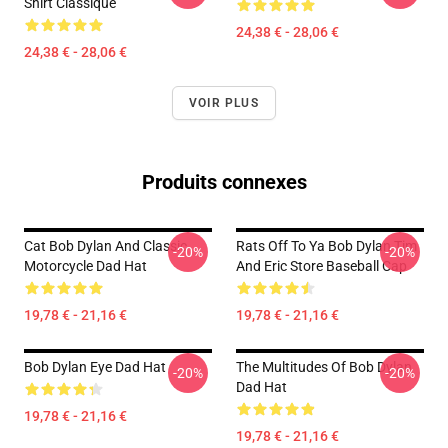
Shirt Classique
24,38 € - 28,06 €
24,38 € - 28,06 €
VOIR PLUS
Produits connexes
Cat Bob Dylan And Classic
Rats Off To Ya Bob Dylan Tim
-20%
-20%
Motorcycle Dad Hat
And Eric Store Baseball Cap
19,78 € - 21,16 €
19,78 € - 21,16 €
Bob Dylan Eye Dad Hat
The Multitudes Of Bob Dylan
-20%
-20%
Dad Hat
19,78 € - 21,16 €
19,78 € - 21,16 €