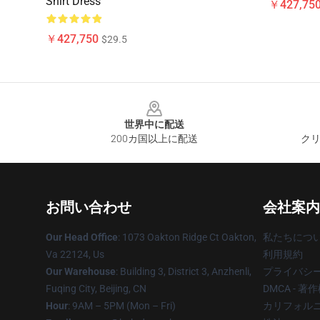
Shirt Dress
￥427,75
￥427,750
$29.5
Footer
世界中に配送
200カ国以上に配送
クリ
お問い合わせ
会社案内
Our Head Office
: 1073 Oakton Ridge Ct Oakton,
私たちにつ
Va 22124, Us
利用規約
Our Warehouse
: Building 3, District 3, Anzhenli,
プライバシ
Fuqing City, Beijing, CN
DMCA - 
Hour
: 9AM – 5PM (Mon – Fri)
カリフォルニ