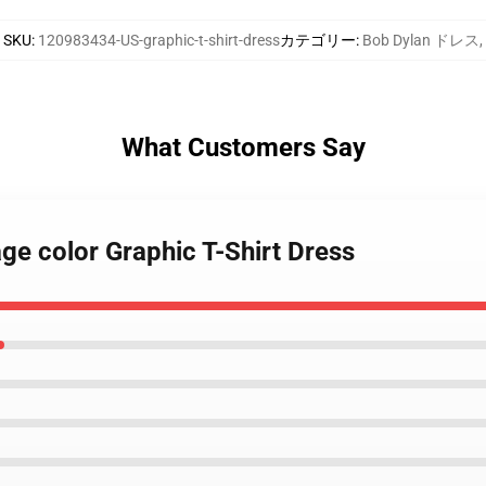
SKU
:
120983434-US-graphic-t-shirt-dress
カテゴリー
:
Bob Dylan ドレス
,
What Customers Say
age color Graphic T-Shirt Dress