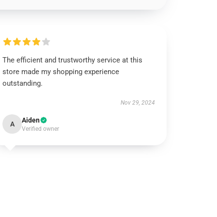
The efficient and trustworthy service at this
store made my shopping experience
outstanding.
Nov 29, 2024
Aiden
A
Verified owner