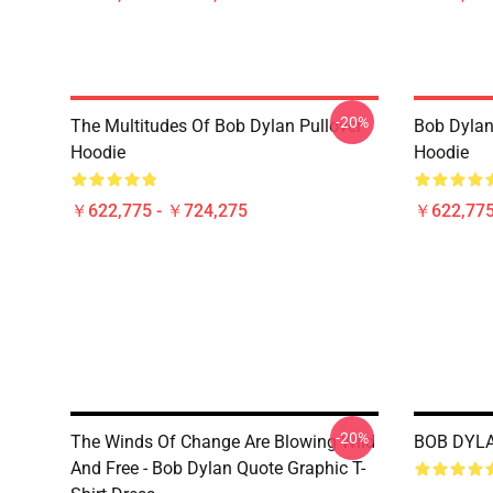
-20%
The Multitudes Of Bob Dylan Pullover
Bob Dylan 
Hoodie
Hoodie
￥622,775 - ￥724,275
￥622,775
-20%
The Winds Of Change Are Blowing Wild
BOB DYLA
And Free - Bob Dylan Quote Graphic T-