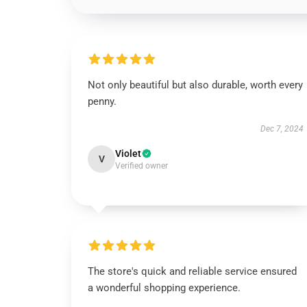
Not only beautiful but also durable, worth every
penny.
Dec 7, 2024
Violet
V
Verified owner
The store's quick and reliable service ensured
a wonderful shopping experience.