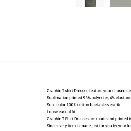
Graphic T-shirt Dresses feature your chosen de
Sublimation printed 96% polyester, 4% elastane
Solid color 100% cotton back/sleeves/rib
Loose casual fit
Graphic T-Shirt Dresses are made and printed i
Since every item is made just for you by your loc