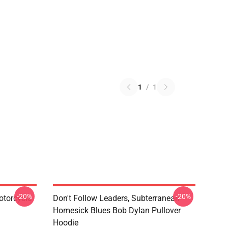
1
/
1
-20%
-20%
otorcycle
Don't Follow Leaders, Subterranean
Homesick Blues Bob Dylan Pullover
Hoodie