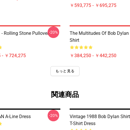
￥593,775 - ￥695,275
-20%
- Rolling Stone Pullover
The Multitudes Of Bob Dylan 
Shirt
 - ￥724,275
￥384,250 - ￥442,250
もっと見る
関連商品
-20%
N A-Line Dress
Vintage 1988 Bob Dylan Shirt
T-Shirt Dress