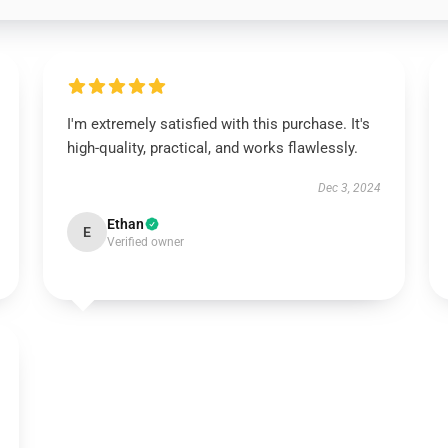
I'm extremely satisfied with this purchase. It's
high-quality, practical, and works flawlessly.
Dec 3, 2024
Ethan
E
Verified owner