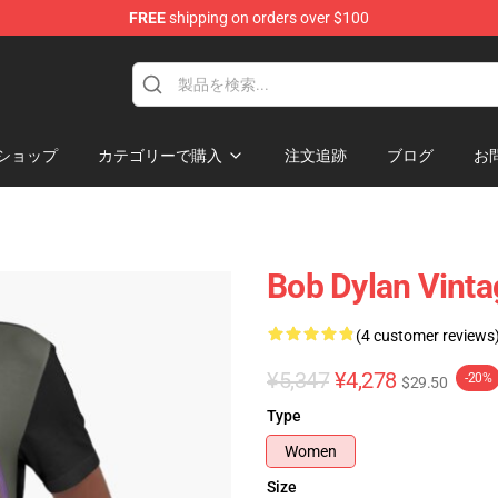
FREE
shipping on orders over $100
p
ショップ
カテゴリーで購入
注文追跡
ブログ
お
Bob Dylan Vinta
(4 customer reviews
¥5,347
¥4,278
-20%
$29.50
Type
Women
Size