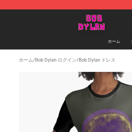
Bob Dylan Store - Official Bob Dylan Merchandise Sho
ホーム
ホーム
/
Bob Dylan ログイン
/
Bob Dylan ドレス