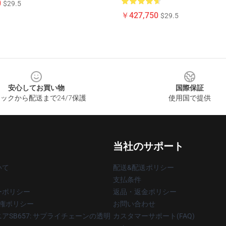
0
$29.5
￥427,750
$29.5
安心してお買い物
国際保証
ックから配送まで24/7保護
使用国で提供
当社のサポート
いて
配送&配送ポリシー
支払条件
ーポリシー
返品・返金ポリシー
著作権ポリシー
お問い合わせ
アSB657: サプライチェーンの透明
カスタマーサポート(FAQ)