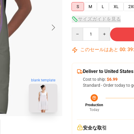
S
M
L
XL
2X
サイズガイドを見る
Quantity
このセールはあと
00
:
39
Deliver to United States
Cost to ship:
$6.99
blank template
Standard - Order today to g
Production
Today
安全な取引