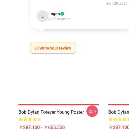
Nov 29, 2024
Logan
L
Verified owner
Write your review
-20%
Bob Dylan Forever Young Poster
Bob Dy
￥287,100 - ￥665,550
￥287,100